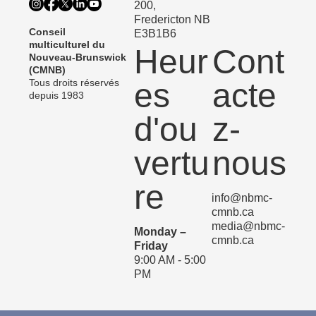
200,
Fredericton NB
Conseil
E3B1B6
multiculturel du
Heur
Cont
Nouveau-Brunswick
(CMNB)
Tous droits réservés
es
acte
depuis 1983
d'ou
z-
vertu
nous
re
info@nbmc-
cmnb.ca
media@nbmc-
Monday –
cmnb.ca
Friday
9:00 AM - 5:00
PM