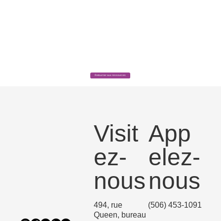
Retourner aux ressources
Visit
App
ez-
elez-
nous
nous
494, rue
(506) 453-1091
Queen, bureau