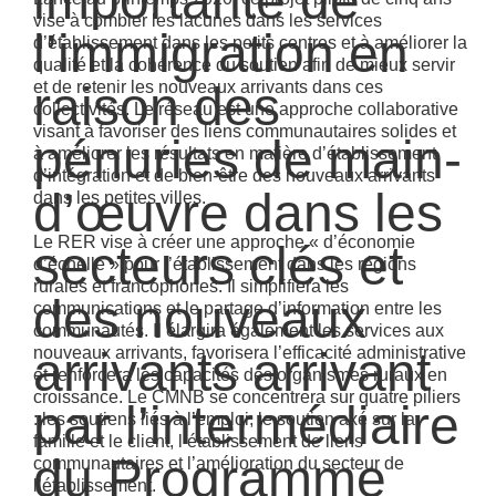
importante de
vise à combler les lacunes dans les services
l’immigration en
d’établissement dans les petits centres et à améliorer la
qualité et la cohérence du soutien afin de mieux servir
raison des
et de retenir les nouveaux arrivants dans ces
collectivités. Le réseau est une approche collaborative
visant à favoriser des liens communautaires solides et
pénuries de main-
à améliorer les résultats en matière d’établissement,
d’intégration et de bien-être des nouveaux arrivants
d’œuvre dans les
dans les petites villes.
Le RER vise à créer une approche « d’économie
secteurs clés et
d’échelle » pour l’établissement dans les régions
rurales et francophones. Il simplifiera les
des nouveaux
communications et le partage d’information entre les
communautés. Il élargira également les services aux
arrivants arrivant
nouveaux arrivants, favorisera l’efficacité administrative
et renforcera les capacités des organismes ruraux en
croissance. Le CMNB
se concentrera sur quatre piliers
par l’intermédiaire
: les soutiens liés à l’emploi, le soutien axé sur la
famille et le client, l’établissement de liens
du Programme
communautaires et l’amélioration du secteur de
l’établissement.