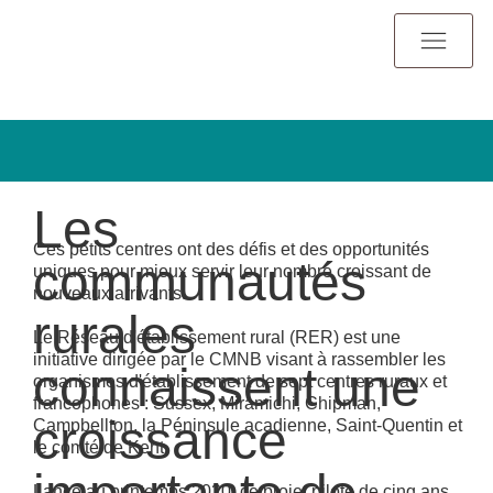
Les
Ces petits centres ont des défis et des opportunités
communautés
uniques pour mieux servir leur nombre croissant de
nouveaux arrivants.
rurales
Le Réseau d'établissement rural (RER) est une
initiative dirigée par le CMNB visant à rassembler les
connaissent une
organismes d'établissement de sept centres ruraux et
francophones : Sussex, Miramichi, Chipman,
croissance
Campbellton, la Péninsule acadienne, Saint-Quentin et
le comté de Kent.
Lancé au printemps 2020, ce projet pilote de cinq ans