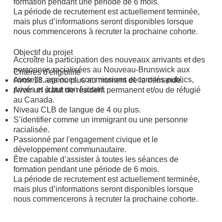
formation pendant une période de 6 mois.
La période de recrutement est actuellement terminée,
mais plus d’informations seront disponibles lorsque
nous commencerons à recruter la prochaine cohorte.
Objectif du projet
Accroître la participation des nouveaux arrivants et des
personnes racialisées au Nouveau-Brunswick aux
Critères d'éligibilité
conseils, agences, commissions et comités publics,
Avoir 18 ans ou plus au moment de la demande.
privés et à but non lucratif.
Avoir un statut de résident permanent et/ou de réfugié
au Canada.
Niveau CLB de langue de 4 ou plus.
S’identifier comme un immigrant ou une personne
racialisée.
Passionné par l'engagement civique et le
développement communautaire.
Être capable d’assister à toutes les séances de
formation pendant une période de 6 mois.
La période de recrutement est actuellement terminée,
mais plus d’informations seront disponibles lorsque
nous commencerons à recruter la prochaine cohorte.