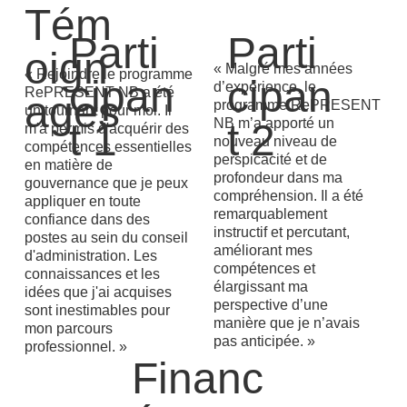
Tém
Parti
Parti
oign
« Malgré mes années
« Rejoindre le programme
cipan
cipan
d’expérience, le
RePRESENT NB a été
ages
programme RePRESENT
un tournant pour moi. Il
NB m’a apporté un
t 2
t 1
m'a permis d'acquérir des
nouveau niveau de
compétences essentielles
perspicacité et de
en matière de
profondeur dans ma
gouvernance que je peux
compréhension. Il a été
appliquer en toute
remarquablement
confiance dans des
instructif et percutant,
postes au sein du conseil
améliorant mes
d'administration. Les
compétences et
connaissances et les
élargissant ma
idées que j'ai acquises
perspective d’une
sont inestimables pour
manière que je n’avais
mon parcours
pas anticipée. »
professionnel. »
Financ