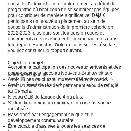
conseils d'administration, contrairement au début du
programme où beaucoup ne se sentaient pas équipés
pour contribuer de manière significative. Déjà 6
participants ont trouvé un placement au sein de
conseils d'administration de la première cohorte en
2022-2023, plusieurs sont toujours en cours et
contribuent à des événements communautaires dans
leur région. Pour plus d'informations sur les résultats,
veuillez consulter le rapport suivant.
Objectif du projet
Accroître la participation des nouveaux arrivants et des
personnes racialisées au Nouveau-Brunswick aux
Critères d'éligibilité
conseils, agences, commissions et comités publics,
Avoir 18 ans ou plus au moment de la demande.
privés et à but non lucratif.
Avoir un statut de résident permanent et/ou de réfugié
au Canada.
Niveau CLB de langue de 4 ou plus.
S’identifier comme un immigrant ou une personne
racialisée.
Passionné par l'engagement civique et le
développement communautaire.
Être capable d’assister à toutes les séances de