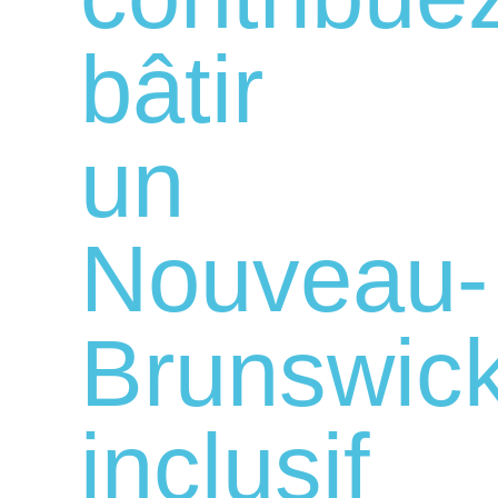
bâtir
un
Nouveau-
Brunswic
inclusif