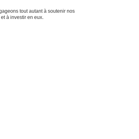
ageons tout autant à soutenir nos
et à investir en eux.
 connaît une croissance
 et NBMC continue d'évoluer au
e-ci.