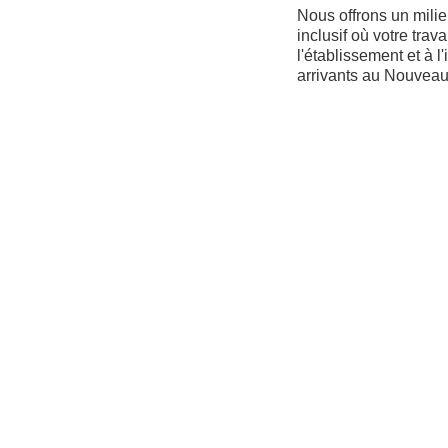
Nous offrons un milieu
inclusif où votre trav
l'établissement et à 
arrivants au Nouvea
Nous accordons une 
création et au maint
travail positif et collab
Post