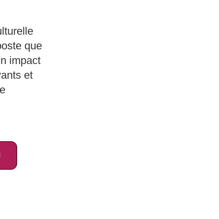
turelle
poste que
un impact
vants et
le