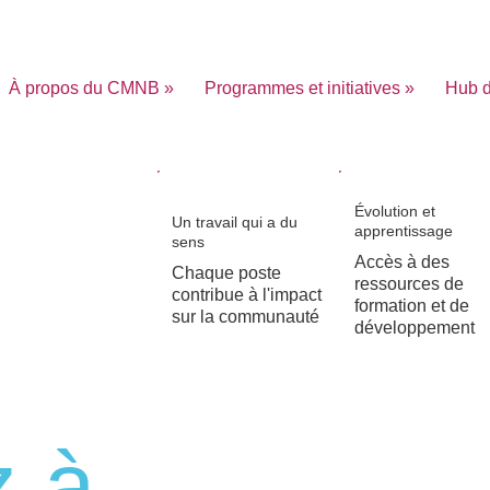
À propos du CMNB »
Programmes et initiatives »
Hub d
z
Évolution et
Un travail qui a du
apprentissage
sens
Accès à des
Chaque poste
ressources de
contribue à l'impact
formation et de
sur la communauté
développement
z à