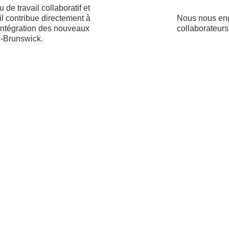
 de travail collaboratif et
ail contribue directement à
Nous nous eng
l'intégration des nouveaux
collaborateurs 
u-Brunswick.
grande importance à la
Notre secteur
ien d'un environnement de
passionnante,
oratif.
rythme de cell
es à pourvoir