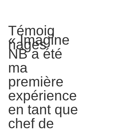
Témoig
« Imagine
nages
NB a été
ma
première
expérience
en tant que
chef de