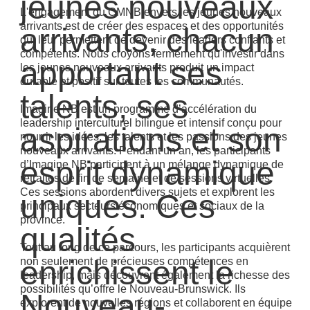
jeunes nouveaux
L'engagement du CMNB envers les jeunes nouveaux
arrivants est de créer des espaces et des opportunités
arrivants, chacun
qui leur permettent de devenir des leaders confiants et
compétents. Nous croyons fermement qu'investir dans
apportant ses
les jeunes nouveaux arrivants produit un impact
durable et positif sur toutes les communautés.
talents, ses
Imagine NB est un programme d’accélération du
leadership interculturel bilingue et intensif conçu pour
aspirations et son
nourrir les idées, les talents et les passions des jeunes
nouveaux arrivants. Pendant un an, les participants
esprit dynamique
d’Imagine NB participent à un mélange dynamique de
retraites de fin de semaine et de sessions virtuelles.
Ces sessions abordent divers sujets et explorent les
uniques. Ces
principaux secteurs économiques et sociaux de la
province.
qualités
Tout au long de ce parcours, les participants acquièrent
enrichissent le
non seulement de précieuses compétences en
leadership, mais découvrent également la richesse des
possibilités qu’offre le Nouveau-Brunswick. Ils
Nouveau-
explorent de nouvelles régions et collaborent en équipe