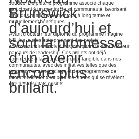
soudée. De plus, le programme associe chaque
Brunswick
participant à un mentor de sa communauté, favorisant
ainsi des relations de mentorat à long terme et
mutuellement bénéfiques.
d’aujourd’hui et
Avant d’obtenir leur diplôme du programme Imagine
sont la promesse
NB, les jeunes entreprennent des projets
communautaires individuels, marquant le début de leur
d’un avenir
parcours de leadership. Ces projets ont déjà
commencé à faire une différence tangible dans nos
communautés, avec des initiatives telles que des
encore plus
programmes de recyclage et des programmes de
tutorat et de mentorat pour les jeunes qui se révèlent
brillant.
être des résultats positifs.