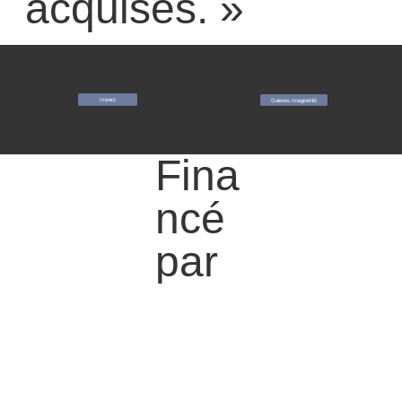
acquises. »
Impact
Galeries ImagineNB
Fina
ncé
par