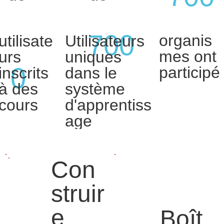
700
organis
utilisate
Utilisateurs
mes ont
urs
uniques
0
participé
inscrits
dans le
à des
système
cours
d'apprentiss
age
Con
struir
e
Boît