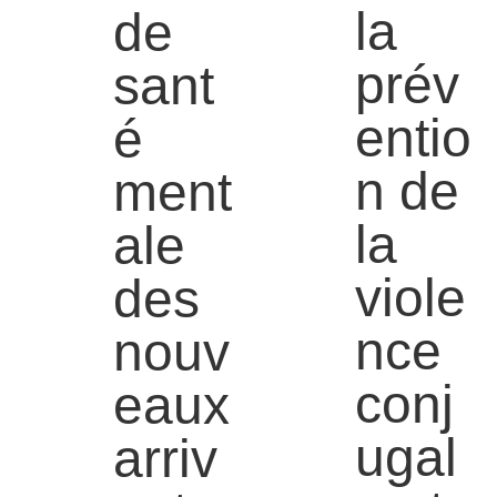
la
de
prév
sant
entio
é
n de
ment
la
ale
viole
des
nce
nouv
conj
eaux
ugal
arriv