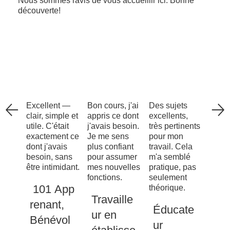
Nous sommes ravis de vous accueillir ici. Bonne
découverte!
Excellent —
Bon cours, j'ai
Des sujets
clair, simple et
appris ce dont
excellents,
utile. C'était
j'avais besoin.
très pertinents
exactement ce
Je me sens
pour mon
dont j'avais
plus confiant
travail. Cela
besoin, sans
pour assumer
m'a semblé
être intimidant.
mes nouvelles
pratique, pas
fonctions.
seulement
101 App
théorique.
Travaille
renant,
Éducate
ur en
Bénévol
ur