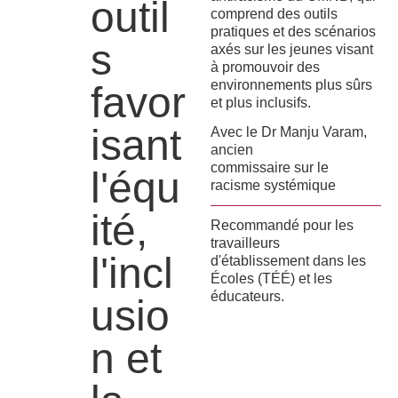
outil
comprend des outils
pratiques et des scénarios
s
axés sur les jeunes visant
à promouvoir des
environnements plus sûrs
favor
et plus inclusifs.
isant
Avec le Dr Manju Varam,
ancien
commissaire sur le
l'équ
racisme systémique
ité,
Recommandé pour les
travailleurs
l'incl
d'établissement dans les
Écoles (TÉÉ) et les
éducateurs.
usio
n et