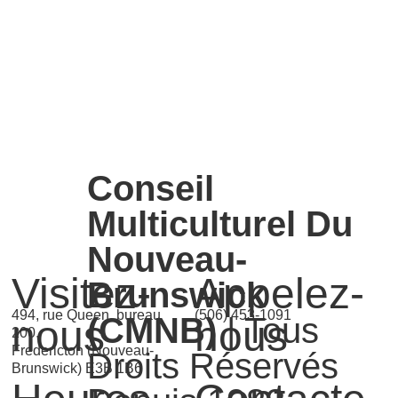
Conseil
Multiculturel Du
Nouveau-
Visitez-
Appelez-
Brunswick
494, rue Queen, bureau
(506) 453-1091
(CMNB)
| Tous
nous
nous
200,
Fredericton (Nouveau-
Droits Réservés
Brunswick) E3B 1B6