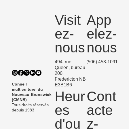
culturelle 2026
Visit
App
ez-
elez-
nous
nous
494, rue
(506) 453-1091
Queen, bureau
200,
Fredericton NB
Conseil
E3B1B6
multiculturel du
Heur
Cont
Nouveau-Brunswick
(CMNB)
Tous droits réservés
es
acte
depuis 1983
d'ou
z-