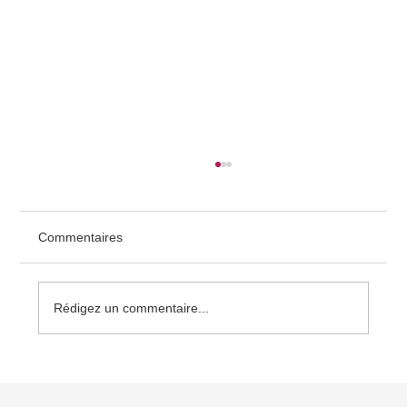
Commentaires
Rédigez un commentaire...
Les nominations sont maintenant ouvertes
pour les Prix Champions de la diversité