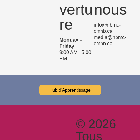
vertu
nous
re
info@nbmc-
cmnb.ca
media@nbmc-
Monday –
cmnb.ca
Friday
9:00 AM - 5:00
PM
Hub d'Apprentissage
© 2026
Tous