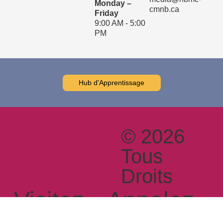
cmnb.ca
media@nbmc-
Monday –
cmnb.ca
Friday
9:00 AM - 5:00
PM
Hub d'Apprentissage
© 2026
Tous
Droits
Réservés
Visitez-
Appelez