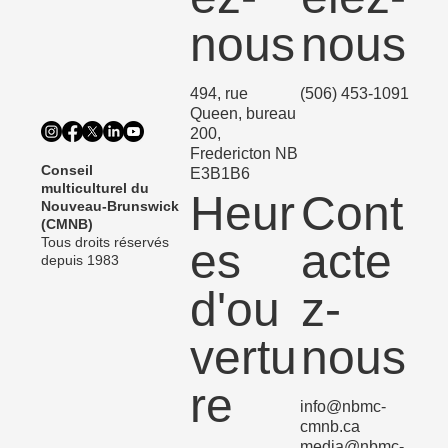
ez-
elez-
nous
nous
494, rue
(506) 453-1091
Queen, bureau
200,
Fredericton NB
Conseil
E3B1B6
multiculturel du
Heur
Cont
Nouveau-Brunswick
(CMNB)
Tous droits réservés
es
acte
depuis 1983
d'ou
z-
vertu
nous
re
info@nbmc-