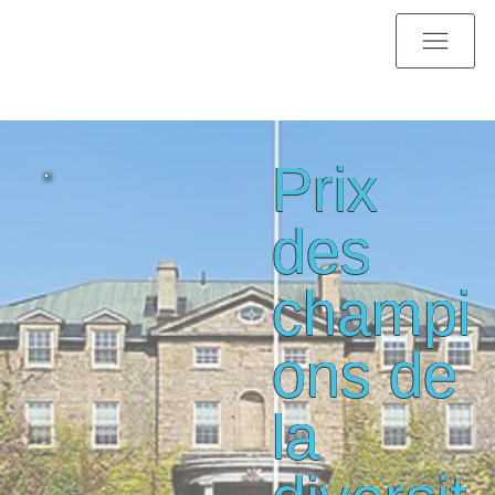
Prix
des
champi
ons de
la