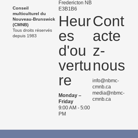
Fredericton NB
Conseil
E3B1B6
multiculturel du
Heur
Cont
Nouveau-Brunswick
(CMNB)
Tous droits réservés
es
acte
depuis 1983
d'ou
z-
vertu
nous
re
info@nbmc-
cmnb.ca
media@nbmc-
Monday –
cmnb.ca
Friday
9:00 AM - 5:00
PM