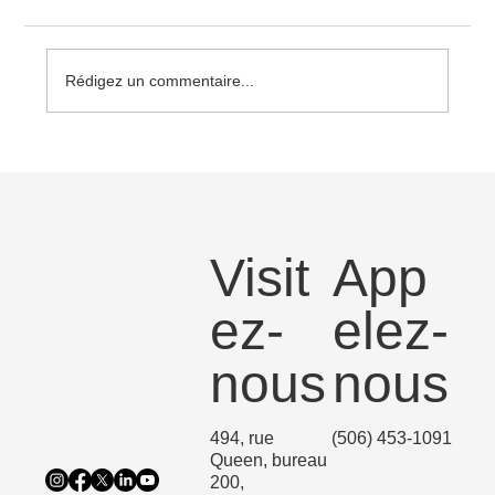
Rédigez un commentaire...
Les nominations sont maintenant ouvertes
pour les Prix Champions de la diversité
culturelle 2026
Visit
App
ez-
elez-
nous
nous
494, rue
(506) 453-1091
Queen, bureau
200,