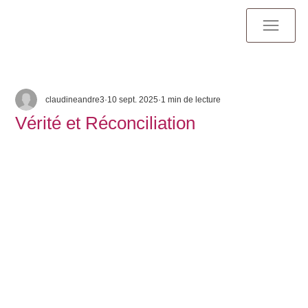
claudineandre3
10 sept. 2025
1 min de lecture
Vérité et Réconciliation